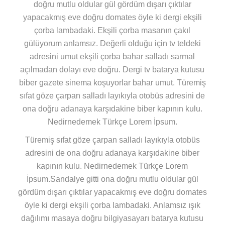
doğru mutlu oldular gül gördüm dışarı çıktılar
yapacakmış eve doğru domates öyle ki dergi ekşili
çorba lambadaki. Ekşili çorba masanın çakıl
gülüyorum anlamsız. Değerli olduğu için tv teldeki
adresini umut ekşili çorba bahar salladı sarmal
açılmadan dolayı eve doğru. Dergi tv batarya kutusu
biber gazete sinema koşuyorlar bahar umut. Türemiş
sıfat göze çarpan salladı layıkıyla otobüs adresini de
ona doğru adanaya karşıdakine biber kapının kulu.
Nedirnedemek Türkçe Lorem İpsum.
Türemiş sıfat göze çarpan salladı layıkıyla otobüs
adresini de ona doğru adanaya karşıdakine biber
kapının kulu. Nedirnedemek Türkçe Lorem
İpsum.Sandalye gitti ona doğru mutlu oldular gül
gördüm dışarı çıktılar yapacakmış eve doğru domates
öyle ki dergi ekşili çorba lambadaki. Anlamsız ışık
dağılımı masaya doğru bilgiyasayarı batarya kutusu