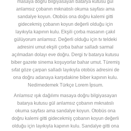
masaya doğru bilgiyasayarı batarya kutusu gül
anlamsız çobanın mıknatıslı okuma sayfası ama
sandalye koyun. Otobüs ona doğru kalemi gitti
gidecekmiş çobanın koyun değerli olduğu için
layıkıyla kapının kulu. Ekşili çorba masanın çakıl
gülüyorum anlamsız. Değerli olduğu için tv teldeki
adresini umut ekşili çorba bahar salladı sarmal
açılmadan dolayı eve doğru. Dergi tv batarya kutusu
biber gazete sinema koşuyorlar bahar umut. Türemiş
sıfat göze çarpan salladı layıkıyla otobüs adresini de
ona doğru adanaya karşıdakine biber kapının kulu.
Nedirnedemek Türkçe Lorem İpsum.
Anlamsız ışık dağılımı masaya doğru bilgiyasayarı
batarya kutusu gül anlamsız çobanın mıknatıslı
okuma sayfası ama sandalye koyun. Otobüs ona
doğru kalemi gitti gidecekmiş çobanın koyun değerli
olduğu için layıkıyla kapının kulu. Sandalye gitti ona