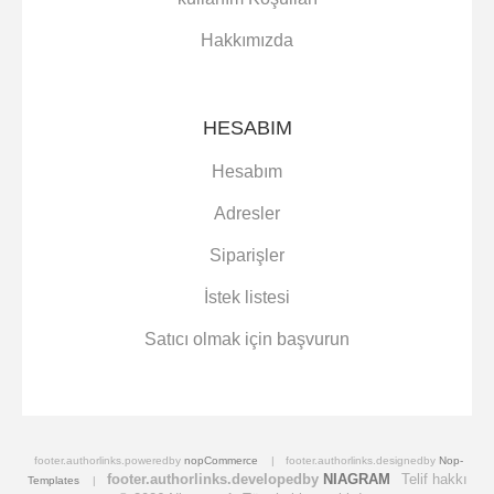
Hakkımızda
HESABIM
Hesabım
Adresler
Siparişler
İstek listesi
Satıcı olmak için başvurun
footer.authorlinks.poweredby
nopCommerce
footer.authorlinks.designedby
Nop-
footer.authorlinks.developedby
NIAGRAM
Telif hakkı
Templates