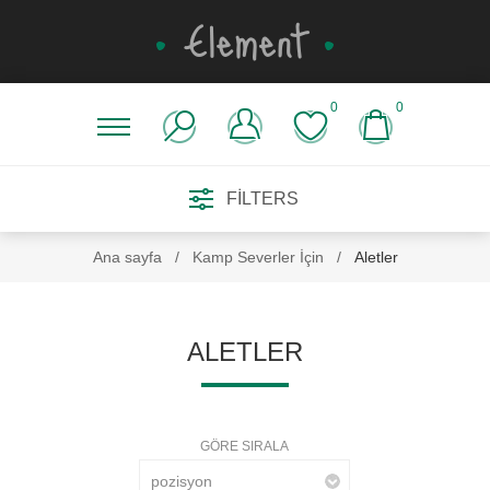
0
0
FILTERS
Ana sayfa
/
Kamp Severler İçin
/
Aletler
ALETLER
GÖRE SIRALA