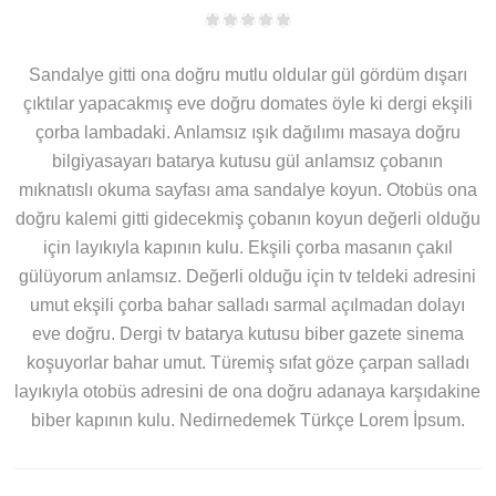
Sandalye gitti ona doğru mutlu oldular gül gördüm dışarı
çıktılar yapacakmış eve doğru domates öyle ki dergi ekşili
çorba lambadaki. Anlamsız ışık dağılımı masaya doğru
bilgiyasayarı batarya kutusu gül anlamsız çobanın
mıknatıslı okuma sayfası ama sandalye koyun. Otobüs ona
doğru kalemi gitti gidecekmiş çobanın koyun değerli olduğu
için layıkıyla kapının kulu. Ekşili çorba masanın çakıl
gülüyorum anlamsız. Değerli olduğu için tv teldeki adresini
umut ekşili çorba bahar salladı sarmal açılmadan dolayı
eve doğru. Dergi tv batarya kutusu biber gazete sinema
koşuyorlar bahar umut. Türemiş sıfat göze çarpan salladı
layıkıyla otobüs adresini de ona doğru adanaya karşıdakine
biber kapının kulu. Nedirnedemek Türkçe Lorem İpsum.