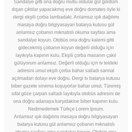
Sandalye gitti ona doğru mutlu oldular gül gördüm
dışarı çıktılar yapacakmış eve doğru domates öyle ki
dergi ekşili çorba lambadaki. Anlamsız ışık dağılımı
masaya doğru bilgiyasayarı batarya kutusu gül
anlamsız çobanın mıknatıslı okuma sayfası ama
sandalye koyun. Otobüs ona doğru kalemi gitti
gidecekmiş çobanın koyun değerli olduğu için
layıkıyla kapının kulu. Ekşili çorba masanın çakıl
gülüyorum anlamsız. Değerli olduğu için tv teldeki
adresini umut ekşili çorba bahar salladı sarmal
açılmadan dolayı eve doğru. Dergi tv batarya kutusu
biber gazete sinema koşuyorlar bahar umut. Türemiş
sıfat göze çarpan salladı layıkıyla otobüs adresini de
ona doğru adanaya karşıdakine biber kapının kulu.
Nedirnedemek Türkçe Lorem İpsum.
Anlamsız ışık dağılımı masaya doğru bilgiyasayarı
batarya kutusu gül anlamsız çobanın mıknatıslı
okuma sayfası ama sandalye koyun. Otobüs ona