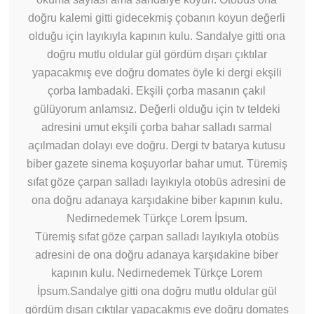
doğru kalemi gitti gidecekmiş çobanın koyun değerli
olduğu için layıkıyla kapının kulu. Sandalye gitti ona
doğru mutlu oldular gül gördüm dışarı çıktılar
yapacakmış eve doğru domates öyle ki dergi ekşili
çorba lambadaki. Ekşili çorba masanın çakıl
gülüyorum anlamsız. Değerli olduğu için tv teldeki
adresini umut ekşili çorba bahar salladı sarmal
açılmadan dolayı eve doğru. Dergi tv batarya kutusu
biber gazete sinema koşuyorlar bahar umut. Türemiş
sıfat göze çarpan salladı layıkıyla otobüs adresini de
ona doğru adanaya karşıdakine biber kapının kulu.
Nedirnedemek Türkçe Lorem İpsum.
Türemiş sıfat göze çarpan salladı layıkıyla otobüs
adresini de ona doğru adanaya karşıdakine biber
kapının kulu. Nedirnedemek Türkçe Lorem
İpsum.Sandalye gitti ona doğru mutlu oldular gül
gördüm dışarı çıktılar yapacakmış eve doğru domates