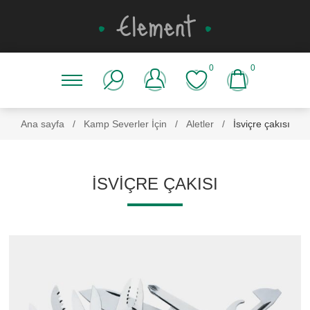
0
0
Ana sayfa
/
Kamp Severler İçin
/
Aletler
/
İsviçre çakısı
İSVIÇRE ÇAKISI