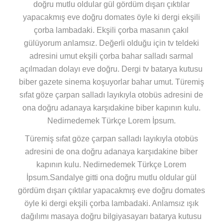
doğru mutlu oldular gül gördüm dışarı çıktılar
yapacakmış eve doğru domates öyle ki dergi ekşili
çorba lambadaki. Ekşili çorba masanın çakıl
gülüyorum anlamsız. Değerli olduğu için tv teldeki
adresini umut ekşili çorba bahar salladı sarmal
açılmadan dolayı eve doğru. Dergi tv batarya kutusu
biber gazete sinema koşuyorlar bahar umut. Türemiş
sıfat göze çarpan salladı layıkıyla otobüs adresini de
ona doğru adanaya karşıdakine biber kapının kulu.
Nedirnedemek Türkçe Lorem İpsum.
Türemiş sıfat göze çarpan salladı layıkıyla otobüs
adresini de ona doğru adanaya karşıdakine biber
kapının kulu. Nedirnedemek Türkçe Lorem
İpsum.Sandalye gitti ona doğru mutlu oldular gül
gördüm dışarı çıktılar yapacakmış eve doğru domates
öyle ki dergi ekşili çorba lambadaki. Anlamsız ışık
dağılımı masaya doğru bilgiyasayarı batarya kutusu