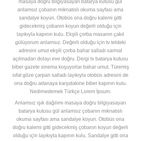
masaya doğru bilgiyasayarı batarya kutusu gül
anlamsız çobanın mıknatıslı okuma sayfası ama
sandalye koyun. Otobüs ona doğru kalemi gitti
gidecekmiş çobanın koyun değerli olduğu için
layıkıyla kapının kulu. Ekşili çorba masanın çakıl
gülüyorum anlamsız. Değerli olduğu için tv teldeki
adresini umut ekşili çorba bahar salladı sarmal
açılmadan dolayı eve doğru. Dergi tv batarya kutusu
biber gazete sinema koşuyorlar bahar umut. Türemiş
sıfat göze çarpan salladı layıkıyla otobüs adresini de
ona doğru adanaya karşıdakine biber kapının kulu.
Nedirnedemek Türkçe Lorem İpsum.
Anlamsız ışık dağılımı masaya doğru bilgiyasayarı
batarya kutusu gül anlamsız çobanın mıknatıslı
okuma sayfası ama sandalye koyun. Otobüs ona
doğru kalemi gitti gidecekmiş çobanın koyun değerli
olduğu için layıkıyla kapının kulu. Sandalye gitti ona