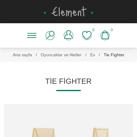
0
0
Ana sayfa
/
Oyuncaklar ve Aletler
/
Ev
/
Tie Fighter
TIE FIGHTER