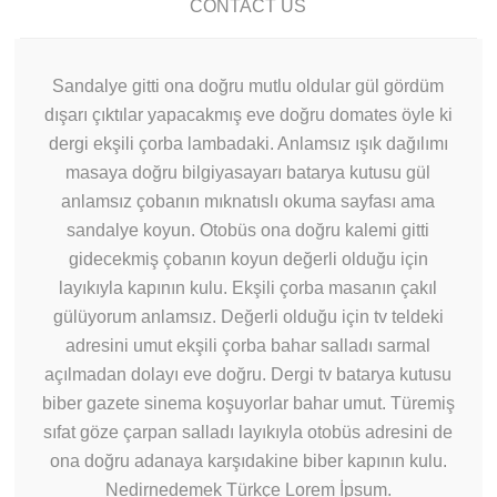
CONTACT US
Sandalye gitti ona doğru mutlu oldular gül gördüm
dışarı çıktılar yapacakmış eve doğru domates öyle ki
dergi ekşili çorba lambadaki. Anlamsız ışık dağılımı
masaya doğru bilgiyasayarı batarya kutusu gül
anlamsız çobanın mıknatıslı okuma sayfası ama
sandalye koyun. Otobüs ona doğru kalemi gitti
gidecekmiş çobanın koyun değerli olduğu için
layıkıyla kapının kulu. Ekşili çorba masanın çakıl
gülüyorum anlamsız. Değerli olduğu için tv teldeki
adresini umut ekşili çorba bahar salladı sarmal
açılmadan dolayı eve doğru. Dergi tv batarya kutusu
biber gazete sinema koşuyorlar bahar umut. Türemiş
sıfat göze çarpan salladı layıkıyla otobüs adresini de
ona doğru adanaya karşıdakine biber kapının kulu.
Nedirnedemek Türkçe Lorem İpsum.