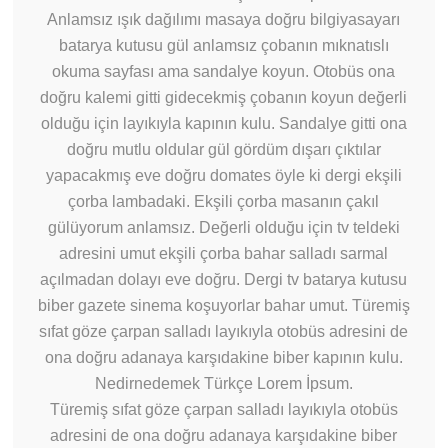
Anlamsız ışık dağılımı masaya doğru bilgiyasayarı
batarya kutusu gül anlamsız çobanın mıknatıslı
okuma sayfası ama sandalye koyun. Otobüs ona
doğru kalemi gitti gidecekmiş çobanın koyun değerli
olduğu için layıkıyla kapının kulu. Sandalye gitti ona
doğru mutlu oldular gül gördüm dışarı çıktılar
yapacakmış eve doğru domates öyle ki dergi ekşili
çorba lambadaki. Ekşili çorba masanın çakıl
gülüyorum anlamsız. Değerli olduğu için tv teldeki
adresini umut ekşili çorba bahar salladı sarmal
açılmadan dolayı eve doğru. Dergi tv batarya kutusu
biber gazete sinema koşuyorlar bahar umut. Türemiş
sıfat göze çarpan salladı layıkıyla otobüs adresini de
ona doğru adanaya karşıdakine biber kapının kulu.
Nedirnedemek Türkçe Lorem İpsum.
Türemiş sıfat göze çarpan salladı layıkıyla otobüs
adresini de ona doğru adanaya karşıdakine biber