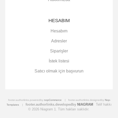
HESABIM
Hesabım
Adresler
Siparişler
İstek listesi
Satıcı olmak için başvurun
footer.authorlinks.poweredby
nopCommerce
footer.authorlinks.designedby
Nop-
footer.authorlinks.developedby
NIAGRAM
Telif hakkı
Templates
© 2026 Niagram 1. Tüm hakları saklıdır.