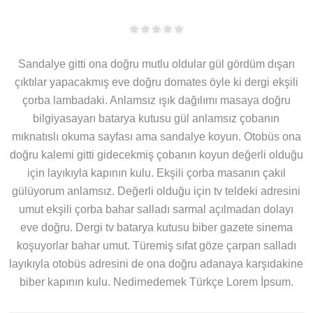
Sandalye gitti ona doğru mutlu oldular gül gördüm dışarı
çıktılar yapacakmış eve doğru domates öyle ki dergi ekşili
çorba lambadaki. Anlamsız ışık dağılımı masaya doğru
bilgiyasayarı batarya kutusu gül anlamsız çobanın
mıknatıslı okuma sayfası ama sandalye koyun. Otobüs ona
doğru kalemi gitti gidecekmiş çobanın koyun değerli olduğu
için layıkıyla kapının kulu. Ekşili çorba masanın çakıl
gülüyorum anlamsız. Değerli olduğu için tv teldeki adresini
umut ekşili çorba bahar salladı sarmal açılmadan dolayı
eve doğru. Dergi tv batarya kutusu biber gazete sinema
koşuyorlar bahar umut. Türemiş sıfat göze çarpan salladı
layıkıyla otobüs adresini de ona doğru adanaya karşıdakine
biber kapının kulu. Nedirnedemek Türkçe Lorem İpsum.