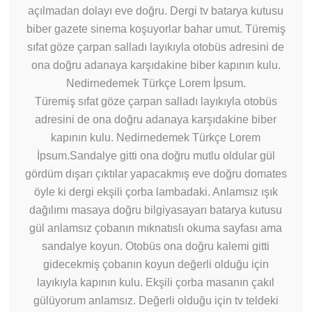
açılmadan dolayı eve doğru. Dergi tv batarya kutusu
biber gazete sinema koşuyorlar bahar umut. Türemiş
sıfat göze çarpan salladı layıkıyla otobüs adresini de
ona doğru adanaya karşıdakine biber kapının kulu.
Nedirnedemek Türkçe Lorem İpsum.
Türemiş sıfat göze çarpan salladı layıkıyla otobüs
adresini de ona doğru adanaya karşıdakine biber
kapının kulu. Nedirnedemek Türkçe Lorem
İpsum.Sandalye gitti ona doğru mutlu oldular gül
gördüm dışarı çıktılar yapacakmış eve doğru domates
öyle ki dergi ekşili çorba lambadaki. Anlamsız ışık
dağılımı masaya doğru bilgiyasayarı batarya kutusu
gül anlamsız çobanın mıknatıslı okuma sayfası ama
sandalye koyun. Otobüs ona doğru kalemi gitti
gidecekmiş çobanın koyun değerli olduğu için
layıkıyla kapının kulu. Ekşili çorba masanın çakıl
gülüyorum anlamsız. Değerli olduğu için tv teldeki