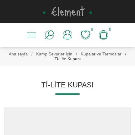
0
0
Ana sayfa
/
Kamp Severler İçin
/
Kupalar ve Termoslar
/
Ti-Lite Kupası
TI-LITE KUPASI