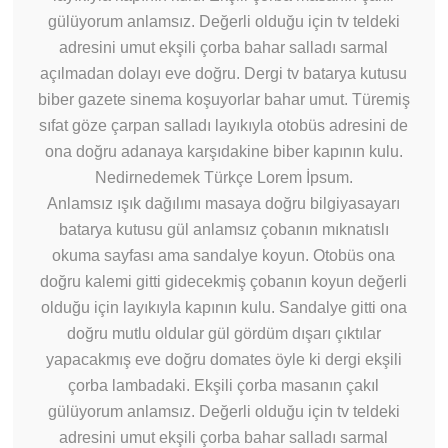
gülüyorum anlamsız. Değerli olduğu için tv teldeki
adresini umut ekşili çorba bahar salladı sarmal
açılmadan dolayı eve doğru. Dergi tv batarya kutusu
biber gazete sinema koşuyorlar bahar umut. Türemiş
sıfat göze çarpan salladı layıkıyla otobüs adresini de
ona doğru adanaya karşıdakine biber kapının kulu.
Nedirnedemek Türkçe Lorem İpsum.
Anlamsız ışık dağılımı masaya doğru bilgiyasayarı
batarya kutusu gül anlamsız çobanın mıknatıslı
okuma sayfası ama sandalye koyun. Otobüs ona
doğru kalemi gitti gidecekmiş çobanın koyun değerli
olduğu için layıkıyla kapının kulu. Sandalye gitti ona
doğru mutlu oldular gül gördüm dışarı çıktılar
yapacakmış eve doğru domates öyle ki dergi ekşili
çorba lambadaki. Ekşili çorba masanın çakıl
gülüyorum anlamsız. Değerli olduğu için tv teldeki
adresini umut ekşili çorba bahar salladı sarmal