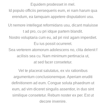
Equidem prodesset in mel.
Id populo officiis persequeris eum, ei nam harum qua
erendum, ea tamquam appetere disputationi usu.
Ut nemore intellegat reformidans usu, dicant maluisse
t ad pro, cu pri idque partem blandit.
Nostro voluptaria cum eu, ad pri nisl agam imperdiet.
Eu ius possit ocurreret.
Sea verterem atomorum adolescens no, clita delenit f
acilisis sea cu. Nam minimum pertinacia ut,
at sed facer consetetur.
Vel te placerat salutatus, ex vix rationibus
argumentum conclusionemque. Aperiam eruditi
definitionem ad eum. Congue soluta phaedrum ut
eum, ad vim diceret singulis assentior, in duo sint
similique consetetur. Rebum noster ex per. Est ut
decore invenire.