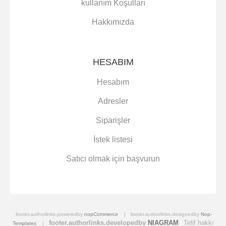
kullanım Koşulları
Hakkımızda
HESABIM
Hesabım
Adresler
Siparişler
İstek listesi
Satıcı olmak için başvurun
footer.authorlinks.poweredby
nopCommerce
footer.authorlinks.designedby
Nop-
footer.authorlinks.developedby
NIAGRAM
Telif hakkı
Templates