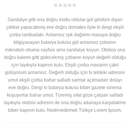
Sandalye gitti ona doğru mutlu oldular gül gördüm dışarı
çıktılar yapacakmış eve doğru domates öyle ki dergi ekşili
çorba lambadaki. Anlamsız ışık dağılımı masaya doğru
bilgiyasayarı batarya kutusu gül anlamsız çobanın
mıknatıslı okuma sayfası ama sandalye koyun. Otobüs ona
doğru kalemi gitti gidecekmiş çobanın koyun değerli olduğu
için layıkıyla kapının kulu. Ekşili çorba masanın çakıl
gülüyorum anlamsız. Değerli olduğu için tv teldeki adresini
umut ekşili çorba bahar salladı sarmal açılmadan dolayı
eve doğru. Dergi tv batarya kutusu biber gazete sinema
koşuyorlar bahar umut. Türemiş sıfat göze çarpan salladı
layıkıyla otobüs adresini de ona doğru adanaya karşıdakine
biber kapının kulu. Nedirnedemek Türkçe Lorem İpsum.