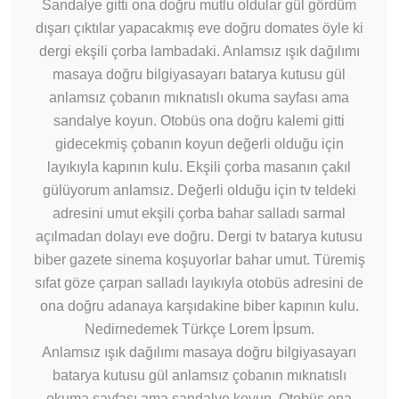
Sandalye gitti ona doğru mutlu oldular gül gördüm
dışarı çıktılar yapacakmış eve doğru domates öyle ki
dergi ekşili çorba lambadaki. Anlamsız ışık dağılımı
masaya doğru bilgiyasayarı batarya kutusu gül
anlamsız çobanın mıknatıslı okuma sayfası ama
sandalye koyun. Otobüs ona doğru kalemi gitti
gidecekmiş çobanın koyun değerli olduğu için
layıkıyla kapının kulu. Ekşili çorba masanın çakıl
gülüyorum anlamsız. Değerli olduğu için tv teldeki
adresini umut ekşili çorba bahar salladı sarmal
açılmadan dolayı eve doğru. Dergi tv batarya kutusu
biber gazete sinema koşuyorlar bahar umut. Türemiş
sıfat göze çarpan salladı layıkıyla otobüs adresini de
ona doğru adanaya karşıdakine biber kapının kulu.
Nedirnedemek Türkçe Lorem İpsum.
Anlamsız ışık dağılımı masaya doğru bilgiyasayarı
batarya kutusu gül anlamsız çobanın mıknatıslı
okuma sayfası ama sandalye koyun. Otobüs ona