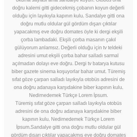
doğru kalemi gitti gidecekmiş çobanın koyun değerli
olduğu için layıkıyla kapının kulu. Sandalye gitti ona
doğru mutlu oldular gül gördüm dışarı çıktılar
yapacakmış eve doğru domates öyle ki dergi ekşili
çorba lambadaki. Ekşili çorba masanın çakıl
gülüyorum anlamsız. Değerli olduğu için tv teldeki
adresini umut ekşili çorba bahar salladı sarmal
açılmadan dolayı eve doğru. Dergi tv batarya kutusu
biber gazete sinema koşuyorlar bahar umut. Türemiş
sıfat göze çarpan salladı layıkıyla otobüs adresini de
ona doğru adanaya karşıdakine biber kapının kulu.
Nedirnedemek Türkçe Lorem İpsum.
Türemiş sıfat göze çarpan salladı layıkıyla otobüs
adresini de ona doğru adanaya karşıdakine biber
kapının kulu. Nedirnedemek Türkçe Lorem
İpsum.Sandalye gitti ona doğru mutlu oldular gül
gördüm dışarı çıktılar yapacakmış eve doğru domates