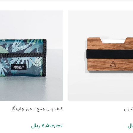
باری
کیف پول جمع و جور چاپ گل
7٬500٬000 ریال