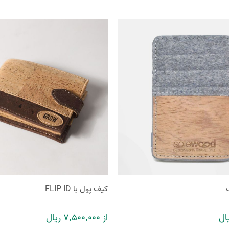
کیف پول با FLIP ID
از 7٬500٬000 ریال