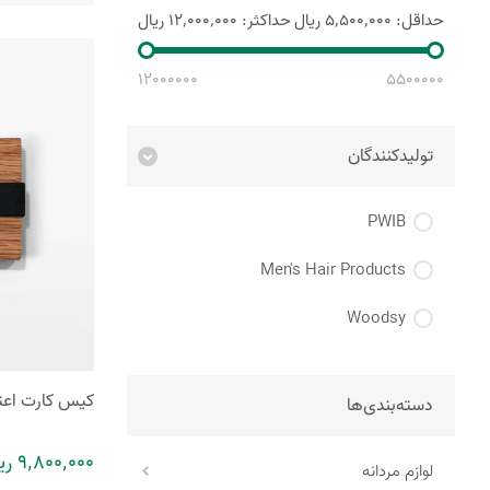
حداقل:
5٬500٬000 ریال
حداکثر:
12٬000٬000 ریال
12000000
5500000
تولیدکنندگان
PWIB
Men's Hair Products
Woodsy
کیس کارت اعت
دسته‌بندی‌ها
9٬800٬000 ریال
لوازم مردانه