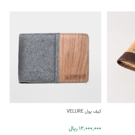
کیف پول VELURE
12٬000٬000 ریال