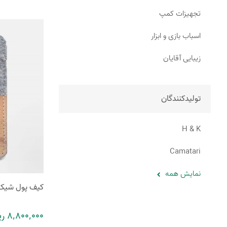
تجهیزات کمپ
اسباب بازی و ابزار
زیبایی آقایان
تولیدکنندگان
H & K
Camatari
نمایش همه
کیف پول شیک
8٬800٬000 ریال