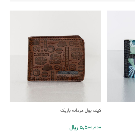
کیف پول مردانه باریک
5٬500٬000 ریال