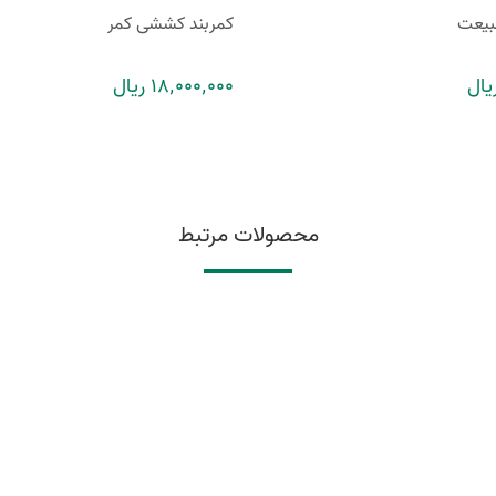
طبیعت
کمربند کششی کمر
18٬000٬000 ریال
محصولات مرتبط