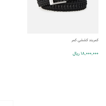
کمربند کششی کمر
18٬000٬000 ریال