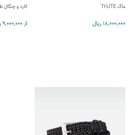
ماگ TI-LITE
کارد و چنگال 
18٬000٬000 ریال
از 9٬000٬000 ریال