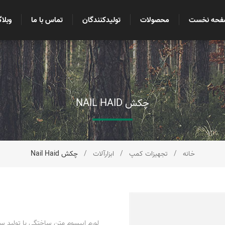
فحه نخست
محصولات
تولیدکنندگان
تماس با ما
وبلا
چکش NAIL HAID
خانه
/
تجهیزات کمپ
/
ابزارآلات
/
چکش Nail Haid
لورم ایپسوم متن ساختگی با تولید س