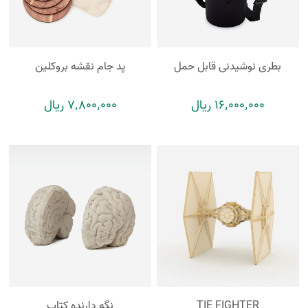
بطری نوشیدنی قابل حمل
پد جام نقشه بروکلین
16٬000٬000 ریال
7٬800٬000 ریال
TIE FIGHTER
نگه دارنده کتاب