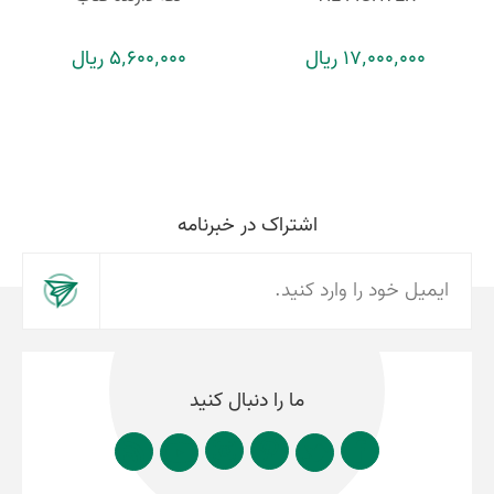
17٬000٬000 ریال
5٬600٬000 ریال
اشتراک در خبرنامه
ما را دنبال کنید