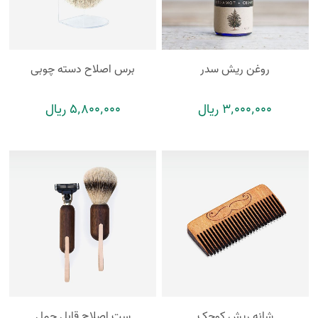
روغن ریش سدر
برس اصلاح دسته چوبی
3٬000٬000 ریال
5٬800٬000 ریال
شانه ریش کوچک
ست اصلاح قابل حمل