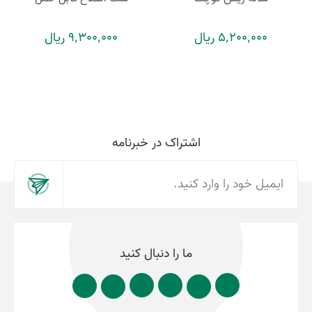
5٬200٬000 ریال
9٬300٬000 ریال
اشتراک در خبرنامه
ما را دنبال کنید