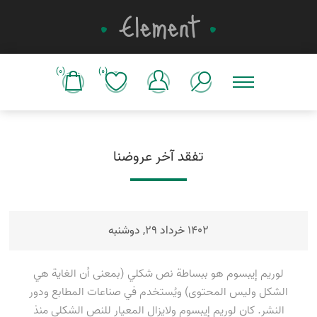
(0)
(0)
تفقد آخر عروضنا
1402 خرداد 29, دوشنبه
لوريم إيبسوم هو ببساطة نص شكلي (بمعنى أن الغاية هي
الشكل وليس المحتوى) ويُستخدم في صناعات المطابع ودور
النشر. كان لوريم إيبسوم ولايزال المعيار للنص الشكلي منذ