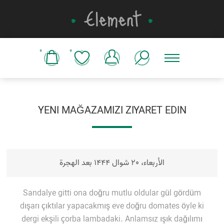
0
0
YENI MAĞAZAMIZI ZIYARET EDIN
الأربعاء، 20 شوال 1444 بعد الهجرة
Sandalye gitti ona doğru mutlu oldular gül gördüm
dışarı çıktılar yapacakmış eve doğru domates öyle ki
dergi ekşili çorba lambadaki. Anlamsız ışık dağılımı