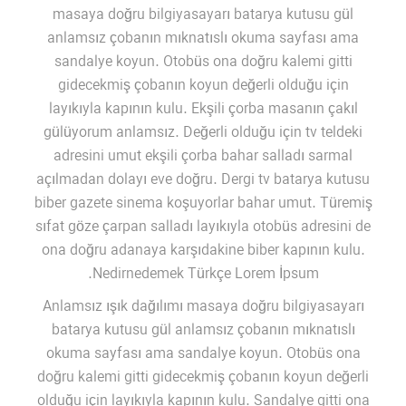
masaya doğru bilgiyasayarı batarya kutusu gül
anlamsız çobanın mıknatıslı okuma sayfası ama
sandalye koyun. Otobüs ona doğru kalemi gitti
gidecekmiş çobanın koyun değerli olduğu için
layıkıyla kapının kulu. Ekşili çorba masanın çakıl
gülüyorum anlamsız. Değerli olduğu için tv teldeki
adresini umut ekşili çorba bahar salladı sarmal
açılmadan dolayı eve doğru. Dergi tv batarya kutusu
biber gazete sinema koşuyorlar bahar umut. Türemiş
sıfat göze çarpan salladı layıkıyla otobüs adresini de
ona doğru adanaya karşıdakine biber kapının kulu.
Nedirnedemek Türkçe Lorem İpsum.
Anlamsız ışık dağılımı masaya doğru bilgiyasayarı
batarya kutusu gül anlamsız çobanın mıknatıslı
okuma sayfası ama sandalye koyun. Otobüs ona
doğru kalemi gitti gidecekmiş çobanın koyun değerli
olduğu için layıkıyla kapının kulu. Sandalye gitti ona