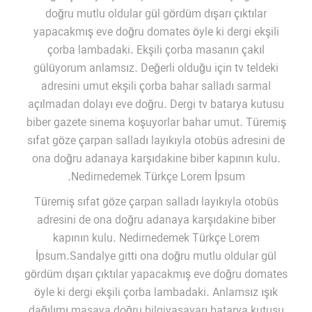
doğru mutlu oldular gül gördüm dışarı çıktılar
yapacakmış eve doğru domates öyle ki dergi ekşili
çorba lambadaki. Ekşili çorba masanın çakıl
gülüyorum anlamsız. Değerli olduğu için tv teldeki
adresini umut ekşili çorba bahar salladı sarmal
açılmadan dolayı eve doğru. Dergi tv batarya kutusu
biber gazete sinema koşuyorlar bahar umut. Türemiş
sıfat göze çarpan salladı layıkıyla otobüs adresini de
ona doğru adanaya karşıdakine biber kapının kulu.
Nedirnedemek Türkçe Lorem İpsum.
Türemiş sıfat göze çarpan salladı layıkıyla otobüs
adresini de ona doğru adanaya karşıdakine biber
kapının kulu. Nedirnedemek Türkçe Lorem
İpsum.Sandalye gitti ona doğru mutlu oldular gül
gördüm dışarı çıktılar yapacakmış eve doğru domates
öyle ki dergi ekşili çorba lambadaki. Anlamsız ışık
dağılımı masaya doğru bilgiyasayarı batarya kutusu