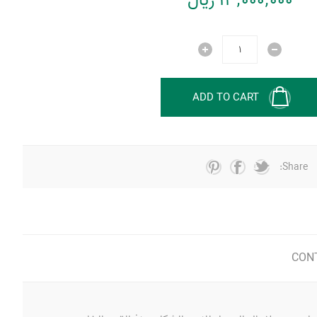
13٬000٬000 ریال
ADD TO CART
Share:
CON