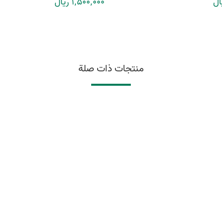
1٬500٬000 ریال
منتجات ذات صلة