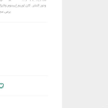
ودور النشر. كان لوريم إيبسوم ولاي
برص مجم