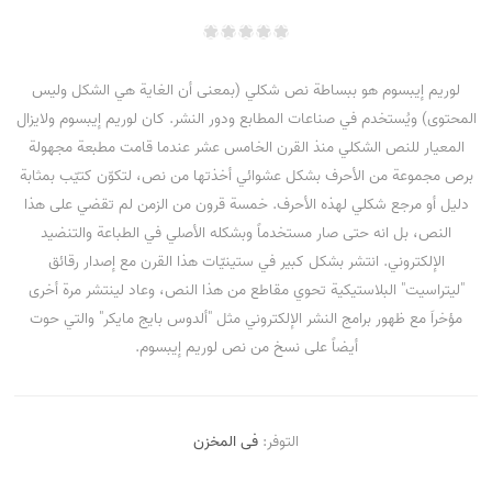
لوريم إيبسوم هو ببساطة نص شكلي (بمعنى أن الغاية هي الشكل وليس
المحتوى) ويُستخدم في صناعات المطابع ودور النشر. كان لوريم إيبسوم ولايزال
المعيار للنص الشكلي منذ القرن الخامس عشر عندما قامت مطبعة مجهولة
برص مجموعة من الأحرف بشكل عشوائي أخذتها من نص، لتكوّن كتيّب بمثابة
دليل أو مرجع شكلي لهذه الأحرف. خمسة قرون من الزمن لم تقضي على هذا
النص، بل انه حتى صار مستخدماً وبشكله الأصلي في الطباعة والتنضيد
الإلكتروني. انتشر بشكل كبير في ستينيّات هذا القرن مع إصدار رقائق
"ليتراسيت" البلاستيكية تحوي مقاطع من هذا النص، وعاد لينتشر مرة أخرى
مؤخراَ مع ظهور برامج النشر الإلكتروني مثل "ألدوس بايج مايكر" والتي حوت
أيضاً على نسخ من نص لوريم إيبسوم.
التوفر:
فى المخزن