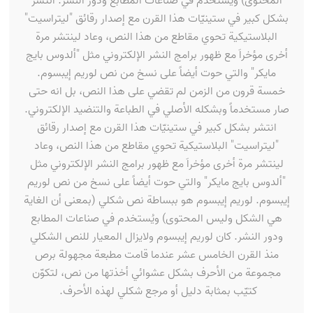
المحتوى) ويُستخدم في صناعات المطابع ودور النشر. انتشر
بشكل كبير في ستينيّات هذا القرن مع إصدار رقائق "ليتراسيت"
البلاستيكية تحوي مقاطع من هذا النص، وعاد لينتشر مرة
أخرى مؤخراَ مع ظهور برامج النشر الإلكتروني مثل "ألدوس بايج
مايكر" والتي حوت أيضاً على نسخ من نص لوريم إيبسوم.
خمسة قرون من الزمن لم تقضي على هذا النص، بل انه حتى
صار مستخدماً وبشكله الأصلي في الطباعة والتنضيد الإلكتروني.
انتشر بشكل كبير في ستينيّات هذا القرن مع إصدار رقائق
"ليتراسيت" البلاستيكية تحوي مقاطع من هذا النص، وعاد
لينتشر مرة أخرى مؤخراَ مع ظهور برامج النشر الإلكتروني مثل
"ألدوس بايج مايكر" والتي حوت أيضاً على نسخ من نص لوريم
إيبسوم. لوريم إيبسوم هو ببساطة نص شكلي (بمعنى أن الغاية
هي الشكل وليس المحتوى) ويُستخدم في صناعات المطابع
ودور النشر. كان لوريم إيبسوم ولايزال المعيار للنص الشكلي
منذ القرن الخامس عشر عندما قامت مطبعة مجهولة برص
مجموعة من الأحرف بشكل عشوائي أخذتها من نص، لتكوّن
كتيّب بمثابة دليل أو مرجع شكلي لهذه الأحرف.